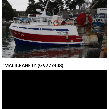
"MALICEANE II" (GV777438)