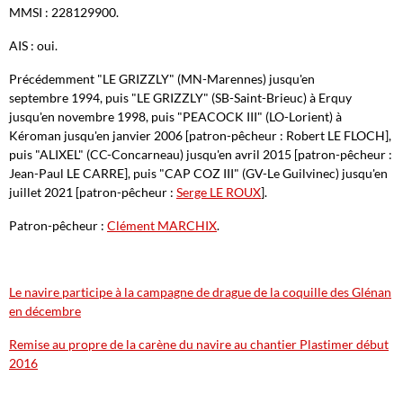
MMSI : 228129900.
AIS : oui.
Précédemment "LE GRIZZLY" (MN-Marennes) jusqu'en
septembre 1994, puis "LE GRIZZLY" (SB-Saint-Brieuc) à Erquy
jusqu'en novembre 1998, puis "PEACOCK III" (LO-Lorient) à
Kéroman jusqu'en janvier 2006 [patron-pêcheur : Robert LE FLOCH],
puis "ALIXEL" (CC-Concarneau) jusqu'en avril 2015 [patron-pêcheur :
Jean-Paul LE CARRE], puis "CAP COZ III" (GV-Le Guilvinec) jusqu'en
juillet 2021 [patron-pêcheur :
Serge LE ROUX
].
Patron-pêcheur :
Clément MARCHIX
.
Le navire participe à la campagne de drague de la coquille des Glénan
en décembre
Remise au propre de la carène du navire au chantier Plastimer début
2016