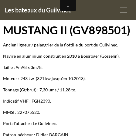
Les bateaux du Guilvinec
MUSTANG II (GV898501)
Ancien ligneur / palangrier de la flottille du port du Guilvinec.
Navire en aluminium construit en 2010 à Boisroger (Gosselin).
Taille : 9m98 x 3m78.
Moteur : 243 kw (321 kw jusqu'en 10.2013).
Tonnage (Gt/brut) : 7,30 ums / 11,28 tx.
Indicatif VHF : FGH2390.
MMSI : 227075520.
Port d'attache : Le Guilvinec.
Patron-pêcheur : Didier BARGAIN.